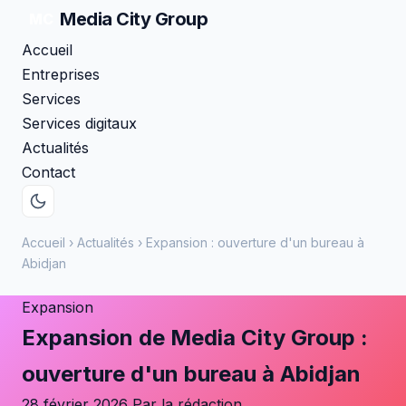
Media City
Group
MC
Accueil
Entreprises
Services
Services digitaux
Actualités
Contact
Accueil
›
Actualités
›
Expansion : ouverture d'un bureau à
Abidjan
Expansion
Expansion de Media City Group :
ouverture d'un bureau à Abidjan
28 février 2026
Par la rédaction